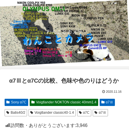
わんことカメラ
α7Ⅲとα7Cの比較、色味や色のりはどうか
2020.11.16
Sony α7C
Voigtlander NOKTON classic 40mm1.4
α7Ⅲ
Batis40/2
Voigtlander classic40-1.4
α7C
α7Ⅲ
訪問数・ありがとうございます:
3,946